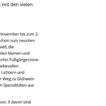
 mit den vielen
 November bis zum 2.
schon zum neunten
ald, die
elen kleinen und
orfer Fußgängerzone.
iebevollen
 Lichtern und
r Weg zu Glühwein
 Spezialitäten aus
or, 9 davon sind