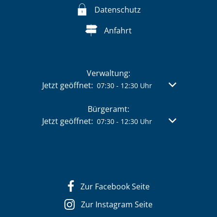
Datenschutz
Anfahrt
Verwaltung:
Klicken, um weitere Öffnungs- oder Schließzeit
Jetzt geöffnet:
Von 07:30 bis 
07:30
-
12:30
Uhr
Bürgeramt:
Klicken, um weitere Öffnungs- oder Schließzeit
Jetzt geöffnet:
Von 07:30 bis 
07:30
-
12:30
Uhr
Zur Facebook Seite
Zur Instagram Seite