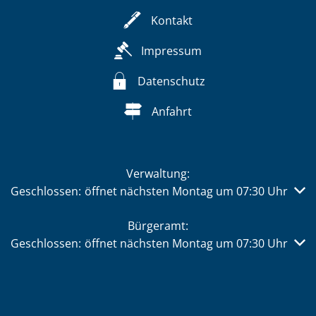
Kontakt
Impressum
Datenschutz
Anfahrt
Verwaltung:
Klicken, um weitere Öffnungs- oder Schließzeiten auszub
Geschlossen:
öffnet nächsten Montag um 07:30 Uhr
Bürgeramt:
Klicken, um weitere Öffnungs- oder Schließzeiten auszub
Geschlossen:
öffnet nächsten Montag um 07:30 Uhr