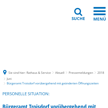
SUCHE
MENÜ
Gebärdensprache
Barrierefreiheit
Leichte Sprache
Sie sind hier:
Rathaus & Service
Aktuell
Pressemeldungen
2018
Juni
Bürgeramt Troisdorf vorübergehend mit geänderten Öffnungszeiten
PERSONELLE SITUATION:
Bürgeramt Troisdorf vorübergehend mit