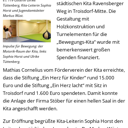
v.l. TTV-Leiterin Ulrike
städtischen Kita Ravensberger
Tüttenberg, Kita-Leiterin Sophia
Weg in Troisdorf-Mitte. Die
Horst und Jugendamtsleiter
Markus Wüst.
Gestaltung mit
Holzkonstruktion und
Turnelementen für die
„Bewegungs-Kita“ wurde mit
Impulse für Bewegung: der
bemerkenswert großen
Motorik-Raum der Kita, links
Sophia Horst und Ulrike
Spenden finanziert.
Tüttenberg.
Mathias Cornelius vom Förderverein der Kita erreichte,
dass die Stiftung „Ein Herz für Kinder“ rund 15.000
Euro und die Stiftung „Ein Herz lacht“ mit Sitz in
Troisdorf rund 1.600 Euro spendeten. Damit konnte
die Anlage der Firma Stöber für einen hellen Saal in der
Kita angeschafft werden.
Zur Eröffnung begrüßte Kita-Leiterin Sophia Horst den