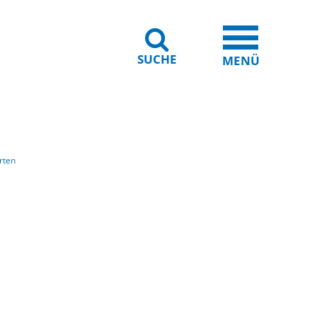
SUCHE
iheit
Leichte Sprache
MENÜ
rten