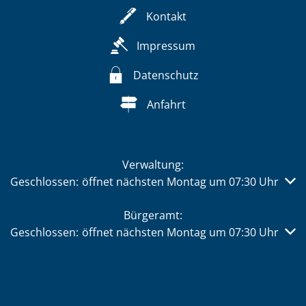
Kontakt
Impressum
Datenschutz
Anfahrt
Verwaltung:
Klicken, um weitere Öffnungs- oder Schließzeiten auszub
Geschlossen:
öffnet nächsten Montag um 07:30 Uhr
Bürgeramt:
Klicken, um weitere Öffnungs- oder Schließzeiten auszub
Geschlossen:
öffnet nächsten Montag um 07:30 Uhr