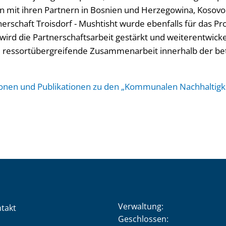
mit ihren Partnern in Bosnien und Herzegowina, Kosovo
erschaft Troisdorf - Mushtisht wurde ebenfalls für das Pr
wird die Partnerschaftsarbeit gestärkt und weiterentwick
nd ressortübergreifende Zusammenarbeit innerhalb der b
ionen und Publikationen zu den „Kommunalen Nachhaltigke
Verwaltung:
takt
Klicken, um weitere Öffnung
Geschlossen: