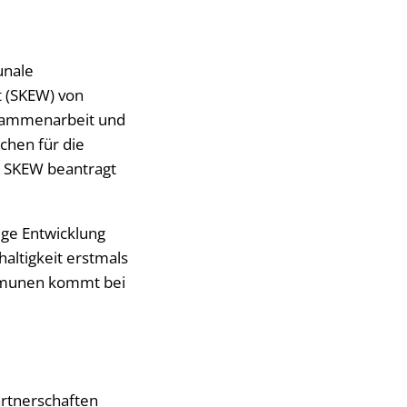
unale
t (SKEW) von
usammenarbeit und
chen für die
er SKEW beantragt
ige Entwicklung
haltigkeit erstmals
ommunen kommt bei
artnerschaften