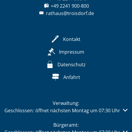
+49 2241 900-800
rathaus@troisdorf.de
Kontakt
Impressum
Datenschutz
Anfahrt
Verwaltung:
Klicken, um weitere Öffnungs- oder Schließzeiten auszub
Geschlossen:
öffnet nächsten Montag um 07:30 Uhr
Bürgeramt: