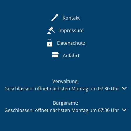
Kontakt
Impressum
Datenschutz
Anfahrt
Verwaltung:
Klicken, um weitere Öffnungs- oder Schließzeiten auszub
Geschlossen:
öffnet nächsten Montag um 07:30 Uhr
Bürgeramt:
Klicken, um weitere Öffnungs- oder Schließzeiten auszub
Geschlossen:
öffnet nächsten Montag um 07:30 Uhr