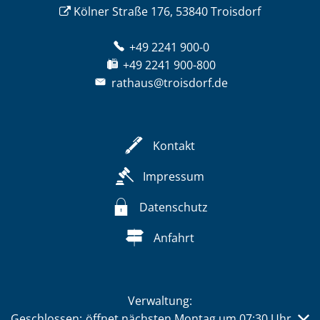
Kölner Straße 176, 53840 Troisdorf
+49 2241 900-0
+49 2241 900-800
rathaus@troisdorf.de
Kontakt
Impressum
Datenschutz
Anfahrt
Verwaltung:
Klicken, um weitere Öffnungs- oder Schließzeiten auszub
Geschlossen:
öffnet nächsten Montag um 07:30 Uhr