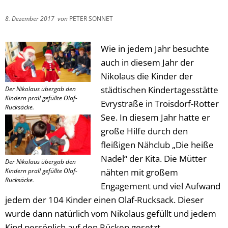
8. Dezember 2017
von
PETER SONNET
Wie in jedem Jahr besuchte
auch in diesem Jahr der
Nikolaus die Kinder der
städtischen Kindertagesstätte
Der Nikolaus übergab den
Kindern prall gefüllte Olaf-
Evrystraße in Troisdorf-Rotter
Rucksäcke.
See. In diesem Jahr hatte er
große Hilfe durch den
fleißigen Nähclub „Die heiße
Nadel“ der Kita. Die Mütter
Der Nikolaus übergab den
Kindern prall gefüllte Olaf-
nähten mit großem
Rucksäcke.
Engagement und viel Aufwand
jedem der 104 Kinder einen Olaf-Rucksack. Dieser
wurde dann natürlich vom Nikolaus gefüllt und jedem
Kind persönlich auf den Rücken gesetzt.