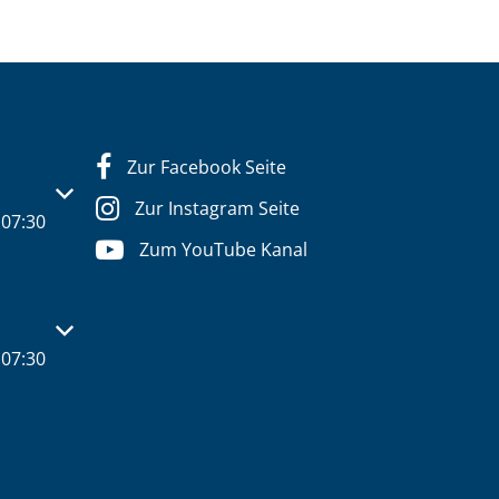
Zur Facebook Seite
s- oder Schließzeiten auszublenden
Zur Instagram Seite
07:30
Zum YouTube Kanal
s- oder Schließzeiten auszublenden
07:30