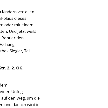
 Kindern verteilen
ikolaus dieses
hen oder mit einem
tten. Und jetzt weiß
e Rentier den
 Vorhang.
ek Sieglar, Tel.
r. 2, 2. OG,
 dem
keinen Unfug
t auf den Weg, um die
n und danach wird in