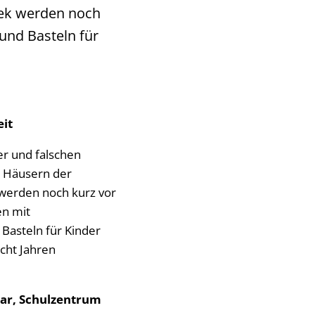
hek werden noch
und Basteln für
eit
r und falschen
 Häusern der
 werden noch kurz vor
n mit
Basteln für Kinder
acht Jahren
lar, Schulzentrum