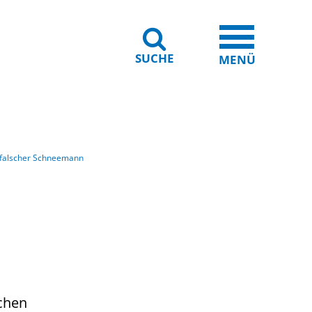
SUCHE
iheit
Leichte Sprache
MENÜ
d falscher Schneemann
schen