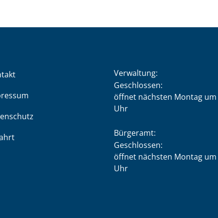
Verwaltung:
takt
Klicken, um weitere Öffnung
Geschlossen:
pressum
öffnet nächsten Montag um 
Uhr
enschutz
Bürgeramt:
ahrt
Klicken, um weitere Öffnung
Geschlossen:
öffnet nächsten Montag um 
Uhr