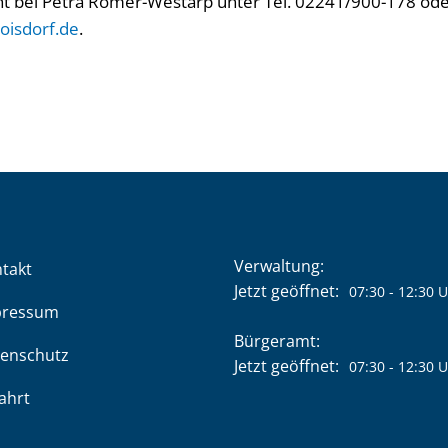
 bei Petra Römer-Westarp unter Tel. 02241/900-178 oder
oisdorf.de
.
Verwaltung:
takt
Klicken, um weitere Öffnung
Jetzt geöffnet:
07:30
-
12:30
U
pressum
Bürgeramt:
enschutz
Klicken, um weitere Öffnung
Jetzt geöffnet:
07:30
-
12:30
U
ahrt