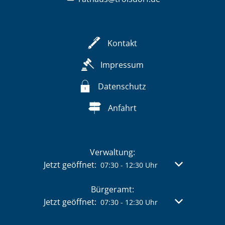
Kontakt
Impressum
Datenschutz
Anfahrt
Verwaltung:
Klicken, um weitere Öffnungs- oder Schließzeit
Jetzt geöffnet:
Von 07:30 bis 
07:30
-
12:30
Uhr
Bürgeramt:
Klicken, um weitere Öffnungs- oder Schließzeit
Jetzt geöffnet:
Von 07:30 bis 
07:30
-
12:30
Uhr