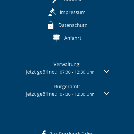
Impressum
Datenschutz
Anfahrt
Verwaltung:
Klicken, um weitere Öffnungs- oder Schließzeit
Jetzt geöffnet:
Von 07:30 bis 
07:30
-
12:30
Uhr
Bürgeramt:
Klicken, um weitere Öffnungs- oder Schließzeit
Jetzt geöffnet:
Von 07:30 bis 
07:30
-
12:30
Uhr