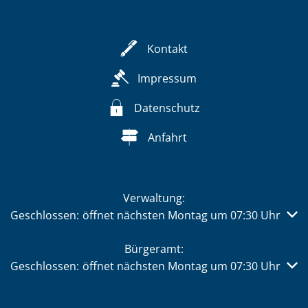
Kontakt
Impressum
Datenschutz
Anfahrt
Verwaltung:
Klicken, um weitere Öffnungs- oder Schließzeiten auszub
Geschlossen:
öffnet nächsten Montag um 07:30 Uhr
Bürgeramt:
Klicken, um weitere Öffnungs- oder Schließzeiten auszub
Geschlossen:
öffnet nächsten Montag um 07:30 Uhr