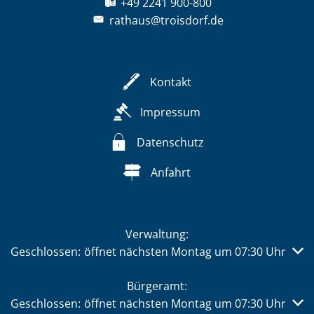
+49 2241 900-800
rathaus@troisdorf.de
Kontakt
Impressum
Datenschutz
Anfahrt
Verwaltung:
Klicken, um weitere Öffnungs- oder Schließzeiten auszub
Geschlossen:
öffnet nächsten Montag um 07:30 Uhr
Bürgeramt:
Klicken, um weitere Öffnungs- oder Schließzeiten auszub
Geschlossen:
öffnet nächsten Montag um 07:30 Uhr