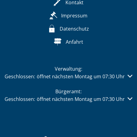
Kontakt
Impressum
Datenschutz
Anfahrt
Verwaltung:
Klicken, um weitere Öffnungs- oder Schließzeiten auszub
Geschlossen:
öffnet nächsten Montag um 07:30 Uhr
Bürgeramt:
Klicken, um weitere Öffnungs- oder Schließzeiten auszub
Geschlossen:
öffnet nächsten Montag um 07:30 Uhr