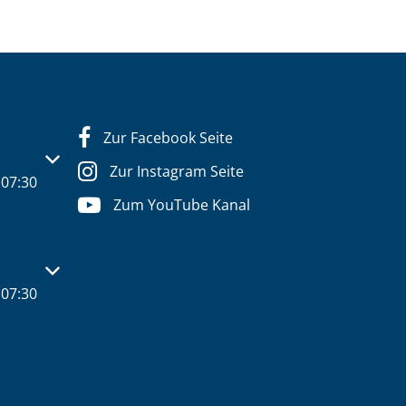
Zur Facebook Seite
s- oder Schließzeiten auszublenden
Zur Instagram Seite
07:30
Zum YouTube Kanal
s- oder Schließzeiten auszublenden
07:30