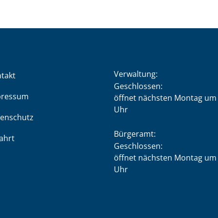
Verwaltung:
takt
Klicken, um weitere Öffnung
Geschlossen:
pressum
öffnet nächsten Montag um 
Uhr
enschutz
Bürgeramt:
ahrt
Klicken, um weitere Öffnung
Geschlossen:
öffnet nächsten Montag um 
Uhr