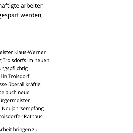
häftigte arbeiten
 gespart werden,
meister Klaus-Werner
ng Troisdorfs im neuen
ungspflichtig
 in Troisdorf.
e überall kräftig
be auch neue
Bürgermeister
en Neujahrsempfang
roisdorfer Rathaus.
Arbeit bringen zu