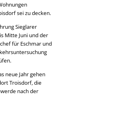
ig Wohnungen
sdorf sei zu decken.
hrung Sieglarer
is Mitte Juni und der
schef für Eschmar und
erkehrsuntersuchung
üfen.
das neue Jahr gehen
rt Troisdorf, die
 werde nach der