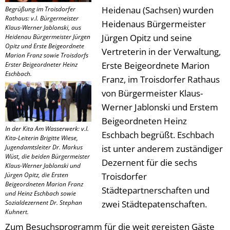
Heidenau (Sachsen) wurden
Begrüßung im Troisdorfer
Rathaus: v.l. Bürgermeister
Heidenaus Bürgermeister
Klaus-Werner Jablonski, aus
Jürgen Opitz und seine
Heidenau Bürgermeister Jürgen
Opitz und Erste Beigeordnete
Vertreterin in der Verwaltung,
Marion Franz sowie Troisdorfs
Erste Beigeordnete Marion
Erster Beigeordneter Heinz
Eschbach.
Franz, im Troisdorfer Rathaus
von Bürgermeister Klaus-
Werner Jablonski und Erstem
Beigeordneten Heinz
In der Kita Am Wasserwerk: v.l.
Eschbach begrüßt. Eschbach
Kita-Leiterin Brigitte Wiese,
Jugendamtsleiter Dr. Markus
ist unter anderem zuständiger
Wüst, die beiden Bürgermeister
Dezernent für die sechs
Klaus-Werner Jablonski und
Jürgen Opitz, die Ersten
Troisdorfer
Beigeordneten Marion Franz
Städtepartnerschaften und
und Heinz Eschbach sowie
Sozialdezernent Dr. Stephan
zwei Städtepatenschaften.
Kuhnert.
Zum Besuchsprogramm für die weit gereisten Gäste