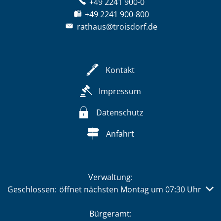
+49 2241 900-0
+49 2241 900-800
rathaus@troisdorf.de
Kontakt
Impressum
Datenschutz
Anfahrt
Verwaltung:
Klicken, um weitere Öffnungs- oder Schließzeiten auszub
Geschlossen:
öffnet nächsten Montag um 07:30 Uhr
Bürgeramt: