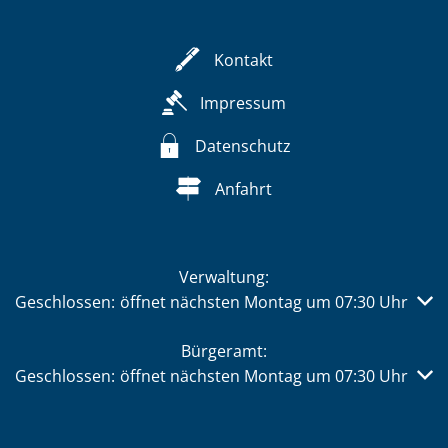
Kontakt
Impressum
Datenschutz
Anfahrt
Verwaltung:
Klicken, um weitere Öffnungs- oder Schließzeiten auszub
Geschlossen:
öffnet nächsten Montag um 07:30 Uhr
Bürgeramt:
Klicken, um weitere Öffnungs- oder Schließzeiten auszub
Geschlossen:
öffnet nächsten Montag um 07:30 Uhr