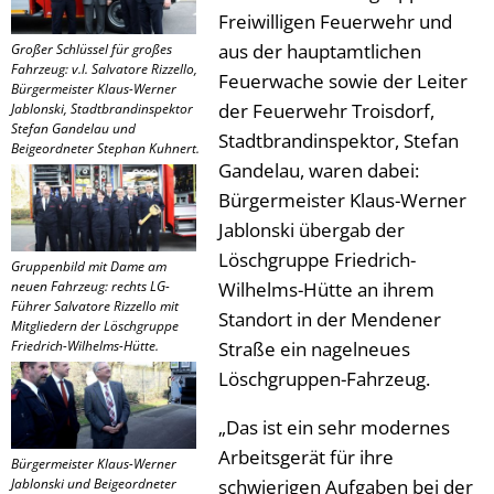
Freiwilligen Feuerwehr und
aus der hauptamtlichen
Großer Schlüssel für großes
Fahrzeug: v.l. Salvatore Rizzello,
Feuerwache sowie der Leiter
Bürgermeister Klaus-Werner
der Feuerwehr Troisdorf,
Jablonski, Stadtbrandinspektor
Stefan Gandelau und
Stadtbrandinspektor, Stefan
Beigeordneter Stephan Kuhnert.
Gandelau, waren dabei:
Bürgermeister Klaus-Werner
Jablonski übergab der
Löschgruppe Friedrich-
Gruppenbild mit Dame am
neuen Fahrzeug: rechts LG-
Wilhelms-Hütte an ihrem
Führer Salvatore Rizzello mit
Standort in der Mendener
Mitgliedern der Löschgruppe
Friedrich-Wilhelms-Hütte.
Straße ein nagelneues
Löschgruppen-Fahrzeug.
„Das ist ein sehr modernes
Arbeitsgerät für ihre
Bürgermeister Klaus-Werner
Jablonski und Beigeordneter
schwierigen Aufgaben bei der