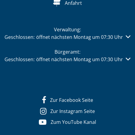
Anfahrt
Verwaltung:
Klicken, um weitere Öffnungs- oder Schließzeiten auszub
Geschlossen:
öffnet nächsten Montag um 07:30 Uhr
Bürgeramt:
Klicken, um weitere Öffnungs- oder Schließzeiten auszub
Geschlossen:
öffnet nächsten Montag um 07:30 Uhr
Zur Facebook Seite
Zur Instagram Seite
Zum YouTube Kanal