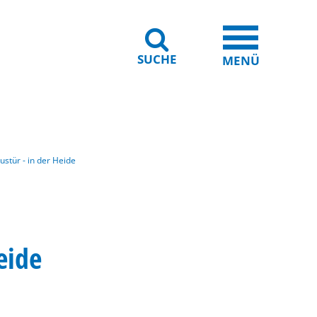
SUCHE
iheit
Leichte Sprache
MENÜ
ustür - in der Heide
eide