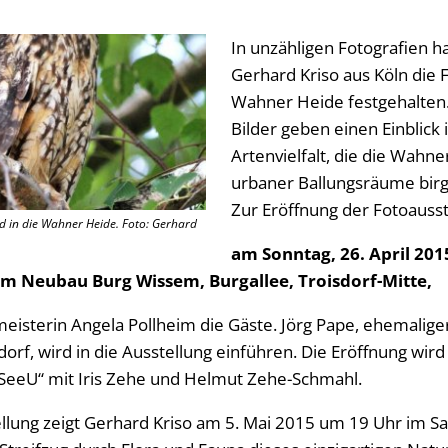
In unzähligen Fotografien h
Gerhard Kriso aus Köln die 
Wahner Heide festgehalten.
Bilder geben einen Einblick
Artenvielfalt, die die Wahn
urbaner Ballungsräume birg
Zur Eröffnung der Fotoausst
d in die Wahner Heide. Foto: Gerhard
am Sonntag, 26. April 201
im Neubau Burg Wissem, Burgallee, Troisdorf-Mitte,
isterin Angela Pollheim die Gäste. Jörg Pape, ehemaliger
orf, wird in die Ausstellung einführen. Die Eröffnung wird
SeeU“ mit Iris Zehe und Helmut Zehe-Schmahl.
llung zeigt Gerhard Kriso am 5. Mai 2015 um 19 Uhr im S