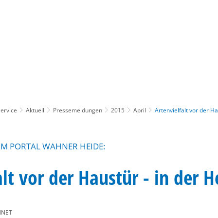
Gebärdensprache
Barrierefre
ervice
Aktuell
Pressemeldungen
2015
April
Artenvielfalt vor der Ha
IM PORTAL WAHNER HEIDE:
alt vor der Haustür - in der H
NNET