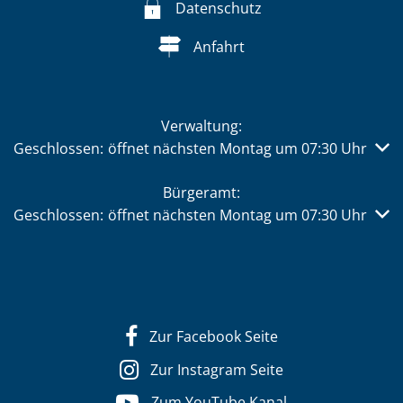
Datenschutz
Anfahrt
Verwaltung:
Klicken, um weitere Öffnungs- oder Schließzeiten auszub
Geschlossen:
öffnet nächsten Montag um 07:30 Uhr
Bürgeramt:
Klicken, um weitere Öffnungs- oder Schließzeiten auszub
Geschlossen:
öffnet nächsten Montag um 07:30 Uhr
Zur Facebook Seite
Zur Instagram Seite
Zum YouTube Kanal