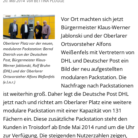
20. Mai 2014
von
BETTINA PLUGGE
Vor Ort machten sich jetzt
Bürgermeister Klaus-Werner
Jablonski und der Oberlarer
Ortsvorsteher Alfons
Oberlarer Platz vor der neuen,
modularen Packstation: Bernd
Weißenfels mit Vertretern von
Dietrich von der Deutschen
DHL und Deutscher Post ein
Post, Bürgermeister Klaus-
Werner Jablonski, Rolf Bruhn
Bild der neu aufgestellten
(DHL) und der Oberlarer
modularen Packstation. Die
Ortsvorsteher Alfons Weßenfels
(v.l.n.r.)
Nachfrage nach Packstationen
ist weiterhin groß. Daher legt die Deutsche Post DHL
jetzt nach und richtet am Oberlarer Platz eine weitere
modulare Packstation mit einer Kapazität von 131
Fächern ein. Diese zusätzliche Packstation steht den
Kunden in Troisdorf ab Ende Mai 2014 rund um die Uhr
zur Verfügung. Die steigenden Nutzerzahlen zeigen,