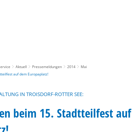
Gebärdensprache
Barrierefre
ervice
Aktuell
Pressemeldungen
2014
Mai
teilfest auf dem Europaplatz!
LTUNG IN TROISDORF-ROTTER SEE:
n beim 15. Stadtteilfest au
z!