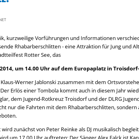
NET
k, kurzweilige Vorführungen und Informationen verschie
sende Rhabarberschlitten - eine Attraktion für Jung und A
dtteilfest Rotter See, das
 2014, um 14.00 Uhr auf dem Europaplatz in Troisdorf-
 Klaus-Werner Jablonski zusammen mit dem Ortsvorstehe
d. Der Erlös einer Tombola kommt auch in diesem Jahr wied
lar, dem Jugend-Rotkreuz Troisdorf und der DLRG Jugend 
cht nur die Fahrten mit dem Rhabarberschlitten, sondern
eboten.
wird zunächst von Peter Reinke als DJ musikalisch begleit
rd um 17.00 Uhr auftreten: Der Sänger Alex Falck ist Ka