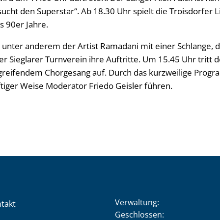
sucht den Superstar“. Ab 18.30 Uhr spielt die Troisdorfer 
s 90er Jahre.
unter anderem der Artist Ramadani mit einer Schlange, d
r Sieglarer Turnverein ihre Auftritte. Um 15.45 Uhr tritt 
greifendem Chorgesang auf. Durch das kurzweilige Progr
iger Weise Moderator Friedo Geisler führen.
Verwaltung:
takt
Klicken, um weitere Öffnung
Geschlossen: