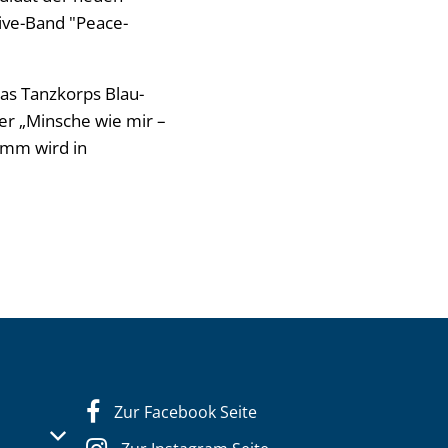
Live-Band "Peace-
as Tanzkorps Blau-
der „Minsche wie mir –
amm wird in
Zur Facebook Seite
s- oder Schließzeiten auszublenden