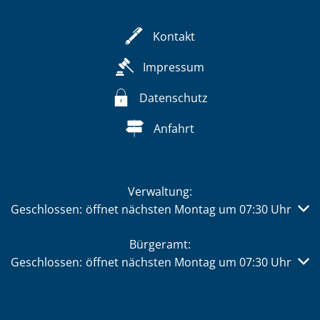
Kontakt
Impressum
Datenschutz
Anfahrt
Verwaltung:
Klicken, um weitere Öffnungs- oder Schließzeiten auszub
Geschlossen:
öffnet nächsten Montag um 07:30 Uhr
Bürgeramt:
Klicken, um weitere Öffnungs- oder Schließzeiten auszub
Geschlossen:
öffnet nächsten Montag um 07:30 Uhr