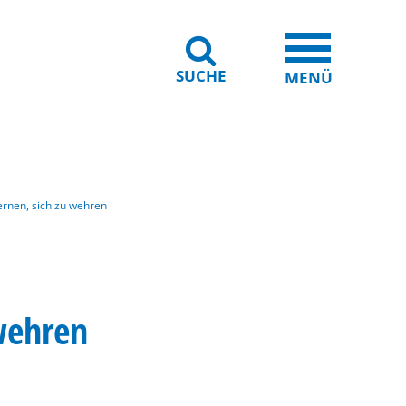
SUCHE
iheit
Leichte Sprache
MENÜ
ernen, sich zu wehren
wehren