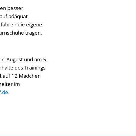
nen besser
auf adäquat
fahren die eigene
urnschuhe tragen.
27. August und am 5.
nhalte des Trainings
st auf 12 Mädchen
melter im
f.de
.