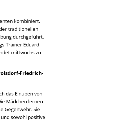
menten kombiniert.
er traditionellen
übung durchgeführt.
gs-Trainer Eduard
ndet mittwochs zu
oisdorf-Friedrich-
rch das Einüben von
 Die Mädchen lernen
he Gegenwehr. Sie
und sowohl positive