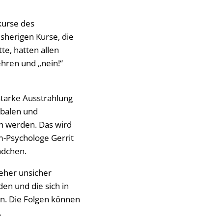
kurse des
sherigen Kurse, die
te, hatten allen
ehren und „nein!“
starke Ausstrahlung
rbalen und
n werden. Das wird
m-Psychologe Gerrit
ädchen.
 eher unsicher
den und die sich in
n. Die Folgen können
.