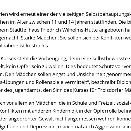
n wird erneut einer der vielseitigen Selbstbehauptungs
en im Alter zwischen 11 und 14 Jahren stattfinden. Die bi
nem Stadtteilhaus Friedrich-Wilhelms-Hütte angeboten hat
 gemacht. Starke Mädchen: Sie sollen sich bei Konflikten w
ilnahme ist kostenlos.
Kurses steht die Vorbeugung, denn eine selbstbewusste 
lt, kein Opfer sein zu wollen. Dies bedeutet Schutz vor ve
fen. Den Mädchen sollen Angst und Unsicherheit genomme
Übungen und Rollenspiele vermittelt“, beschreibt Diplo
er des Jugendamts, den Sinn des Kurses für Troisdorfer M
sich vor allem an Mädchen, die in Schule und Freizeit sozial
 Konflikten mit anderen Kindern oft in der Opferrolle befin
 oder angedrohter Gewalt nicht angemessen wehren könne
ldgefühle und Depression, manchmal auch Aggression sein