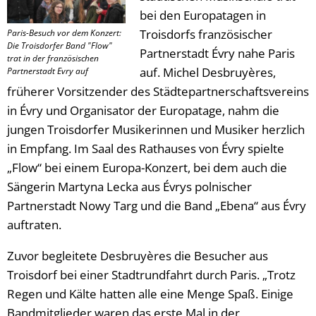
bei den Europatagen in
Troisdorfs französischer
Paris-Besuch vor dem Konzert:
Die Troisdorfer Band "Flow"
Partnerstadt Évry nahe Paris
trat in der französischen
auf. Michel Desbruyères,
Partnerstadt Evry auf
früherer Vorsitzender des Städtepartnerschaftsvereins
in Évry und Organisator der Europatage, nahm die
jungen Troisdorfer Musikerinnen und Musiker herzlich
in Empfang. Im Saal des Rathauses von Évry spielte
„Flow“ bei einem Europa-Konzert, bei dem auch die
Sängerin Martyna Lecka aus Évrys polnischer
Partnerstadt Nowy Targ und die Band „Ebena“ aus Évry
auftraten.
Zuvor begleitete Desbruyères die Besucher aus
Troisdorf bei einer Stadtrundfahrt durch Paris. „Trotz
Regen und Kälte hatten alle eine Menge Spaß. Einige
Bandmitglieder waren das erste Mal in der