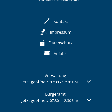
Kontakt
Impressum
Datenschutz
Anfahrt
Verwaltung:
Klicken, um weitere Öffnungs- oder Schließzeit
Jetzt geöffnet:
Von 07:30 bis 
07:30
-
12:30
Uhr
Bürgeramt:
Klicken, um weitere Öffnungs- oder Schließzeit
Jetzt geöffnet:
Von 07:30 bis 
07:30
-
12:30
Uhr