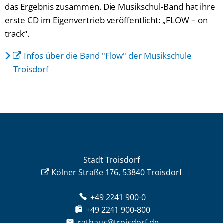
das Ergebnis zusammen. Die Musikschul-Band hat ihre
erste CD im Eigenvertrieb veröffentlicht: „FLOW – on
track“.
Infos über die Band "Flow" der Musikschule
Troisdorf
Stadt Troisdorf
Kölner Straße 176, 53840 Troisdorf
+49 2241 900-0
+49 2241 900-800
rathaus@troisdorf.de