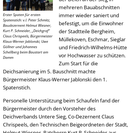
mehreren Bauabschnitten
immer wieder saniert und
Erster Spaten für ersten
Spatenstich: v.l. Peter Schmitz,
befestigt, um die Einwohner
Baudezernent Helmut Wiesner,
der Stadtteile Bergheim,
Kurt P. Schneider, „Deichgraf“
Claus Chrispeels, Bürgermeister
Müllekoven, Eschmar, Sieglar
Klaus-Werner Jablonski, Uwe
und Friedrich-Wilhelms-Hütte
Göllner und Johannes
Schellberg beim Baustart am
vor Hochwasser zu schützen.
Damm
Zum Start für die
Deichsanierung im 5. Bauschnitt machte
Bürgermeister Klaus-Werner Jablonski den 1.
Spatenstich.
Personelle Unterstützung beim Schaufeln fand der
Bürgermeister durch den Vorsteher des
Deichverbands Untere Sieg, Co-Dezernent Claus
Chrispeels, den Technischen Beigeordneten der Stadt,
Helmut Wiesner, Ratsherrn Kurt P. Schneider aus