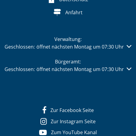
Anfahrt
Verwaltung:
Klicken, um weitere Öffnungs- oder Schließzeiten auszub
Geschlossen:
öffnet nächsten Montag um 07:30 Uhr
Bürgeramt:
Klicken, um weitere Öffnungs- oder Schließzeiten auszub
Geschlossen:
öffnet nächsten Montag um 07:30 Uhr
Zur Facebook Seite
Zur Instagram Seite
Zum YouTube Kanal