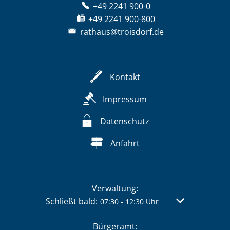
+49 2241 900-0
+49 2241 900-800
rathaus@troisdorf.de
Kontakt
Impressum
Datenschutz
Anfahrt
Verwaltung:
Klicken, um weitere Öffnungs- oder Schließzei
Schließt bald:
Von 07:30 bis 
07:30
-
12:30
Uhr
Bürgeramt: