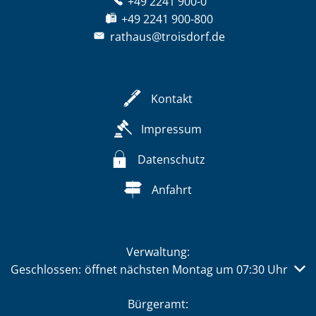
+49 2241 900-0
+49 2241 900-800
rathaus@troisdorf.de
Kontakt
Impressum
Datenschutz
Anfahrt
Verwaltung:
Klicken, um weitere Öffnungs- oder Schließzeiten auszub
Geschlossen:
öffnet nächsten Montag um 07:30 Uhr
Bürgeramt: