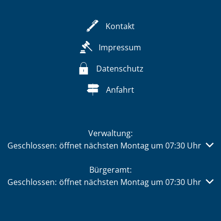
Kontakt
Impressum
Datenschutz
Anfahrt
Verwaltung:
Klicken, um weitere Öffnungs- oder Schließzeiten auszub
Geschlossen:
öffnet nächsten Montag um 07:30 Uhr
Bürgeramt:
Klicken, um weitere Öffnungs- oder Schließzeiten auszub
Geschlossen:
öffnet nächsten Montag um 07:30 Uhr