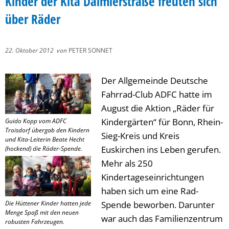
Kinder der Kita Daimlerstraße freuten sich
über Räder
22. Oktober 2012
von
PETER SONNET
Der Allgemeinde Deutsche
Fahrrad-Club ADFC hatte im
August die Aktion „Räder für
Kindergärten“ für Bonn, Rhein-
Guido Kopp vom ADFC
Troisdorf übergab den Kindern
Sieg-Kreis und Kreis
und Kita-Leiterin Beate Hecht
Euskirchen ins Leben gerufen.
(hockend) die Räder-Spende.
Mehr als 250
Kindertageseinrichtungen
haben sich um eine Rad-
Die Hüttener Kinder hatten jede
Spende beworben. Darunter
Menge Spaß mit den neuen
war auch das Familienzentrum
robusten Fahrzeugen.