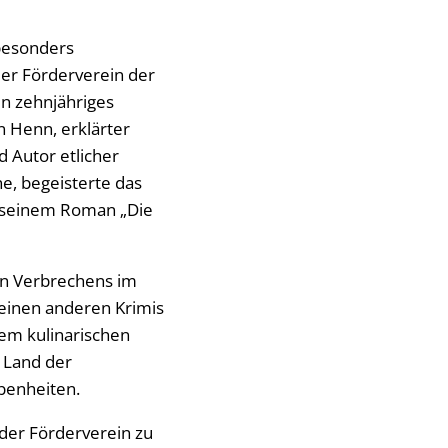
besonders
der Förderverein der
in zehnjähriges
n Henn, erklärter
 Autor etlicher
e, begeisterte das
 seinem Roman „Die
en Verbrechens im
seinen anderen Krimis
inem kulinarischen
 Land der
benheiten.
der Förderverein zu