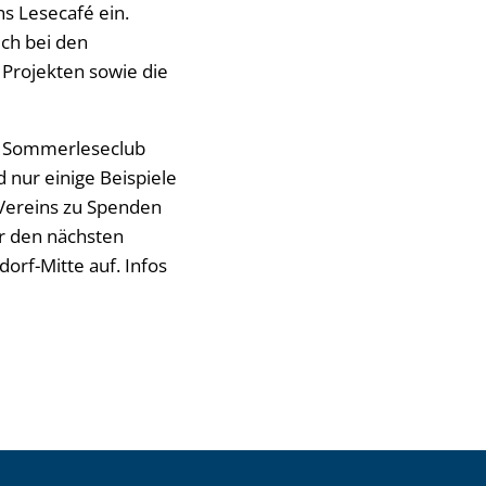
s Lesecafé ein.
ich bei den
 Projekten sowie die
te Sommerleseclub
 nur einige Beispiele
s Vereins zu Spenden
ür den nächsten
orf-Mitte auf. Infos