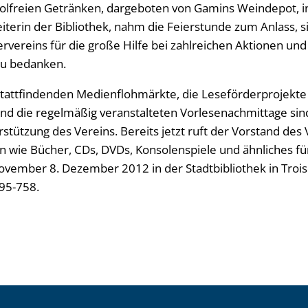
olfreien Getränken, dargeboten von Gamins Weindepot, in
Leiterin der Bibliothek, nahm die Feierstunde zum Anlass, s
rvereins für die große Hilfe bei zahlreichen Aktionen und
zu bedanken.
 stattfindenden Medienflohmärkte, die Leseförderprojek
und die regelmäßig veranstalteten Vorlesenachmittage sind
rstützung des Vereins. Bereits jetzt ruft der Vorstand de
n wie Bücher, CDs, DVDs, Konsolenspiele und ähnliches f
vember 8. Dezember 2012 in der Stadtbibliothek in Troisd
95-758.