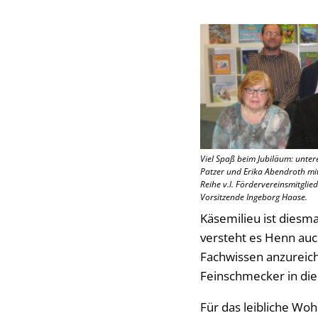
Viel Spaß beim Jubiläum: unter
Patzer und Erika Abendroth mi
Reihe v.l. Fördervereinsmitgli
Vorsitzende Ingeborg Haase.
Käsemilieu ist diesm
versteht es Henn auch
Fachwissen anzureich
Feinschmecker in die
Für das leibliche Wo