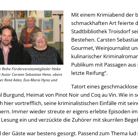
Mit einem Krimiabend der 
schmackhaften Art feierte 
Stadtbibliothek Troisdorf se
Bestehen. Carsten Sebastia
Gourmet, Weinjournalist und
kulinarischer Kriminalroman
Publikum mit Passagen aus
e Reihe Fördervereinsmitglieder Heike
letzte Reifung“.
t Autor Carsten Sebastian Henn, obere
eder René Aden, Eva-Maria Hyna und
Tatort eines geschmacklos
al Burgund, Heimat von Pinot Noir und Coq au Vin. Wie in 
 hier vortrefflich, seine kriminalistischen Einfälle mit se
ern. Immer wieder streute er eigens erlebte Episoden im
 Lesung ein und verzückte die Zuhörer mit skurrilen Bege
hl der Gäste war bestens gesorgt. Passend zum Thema lud 