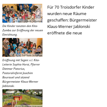
Für 70 Troisdorfer Kinder
wurden neue Räume
geschaffen: Bürgermeister
© (c) TroPhoto Schumpe
Klaus-Werner Jablonski
Die Kinder tanzten den Kita-
Zumba zur Eröffnung der neuen
eröffnete die neue
Einrichtung.
© (c) TroPhoto Schumpe
Eröffnung mit Segen: v.l. Kita-
Leiterin Sophia Horst, Pfarrer
Dietmar Pistorius,
Pastoralrefernt Joachim
Bourauel und sitzend
Bürgermeister Klaus-Werner
Jablonski.
© (c) TroPhoto Schumpe