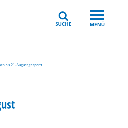
SUCHE
iheit
Leichte Sprache
MENÜ
och bis 21. August gesperrt
gust