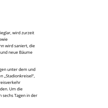
eglar, wird zurzeit
sowie
 wird saniert, die
t und neue Bäume
gen unter dem und
 „Stadionkreisel“,
reisverkehr
rden. Um die
 sechs Tagen in der