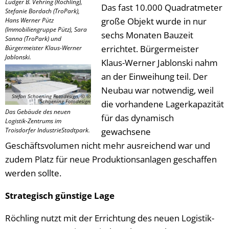
Ludger B. Vehring (Röchling),
Das fast 10.000 Quadratmeter
Stefanie Bordach (TroPark),
große Objekt wurde in nur
Hans Werner Pütz
(Immobiliengruppe Pütz), Sara
sechs Monaten Bauzeit
Sanna (TroPark) und
errichtet. Bürgermeister
Bürgermeister Klaus-Werner
Jablonski.
Klaus-Werner Jablonski nahm
an der Einweihung teil. Der
Neubau war notwendig, weil
Stefan Schoening Fotodesign, © ©
Schoening Fotodesign
die vorhandene Lagerkapazität
Das Gebäude des neuen
für das dynamisch
Logistik-Zentrums im
Troisdorfer IndustrieStadtpark.
gewachsene
Geschäftsvolumen nicht mehr ausreichend war und
zudem Platz für neue Produktionsanlagen geschaffen
werden sollte.
Strategisch günstige Lage
Röchling nutzt mit der Errichtung des neuen Logistik-