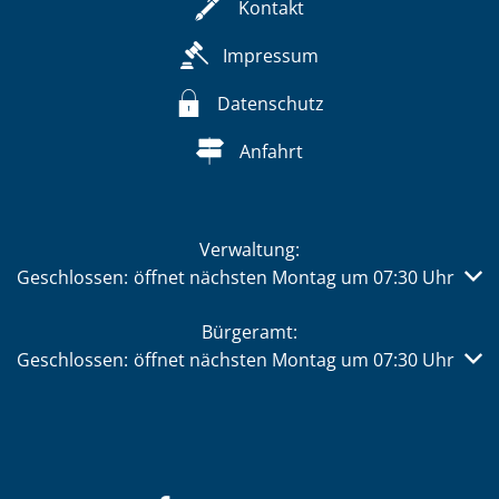
Kontakt
Impressum
Datenschutz
Anfahrt
Verwaltung:
Klicken, um weitere Öffnungs- oder Schließzeiten auszub
Geschlossen:
öffnet nächsten Montag um 07:30 Uhr
Bürgeramt:
Klicken, um weitere Öffnungs- oder Schließzeiten auszub
Geschlossen:
öffnet nächsten Montag um 07:30 Uhr