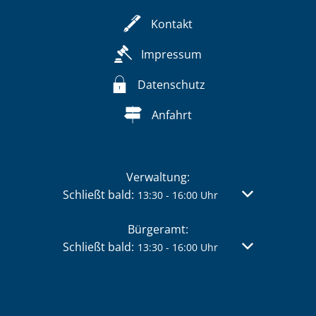
Kontakt
Impressum
Datenschutz
Anfahrt
Verwaltung:
Klicken, um weitere Öffnungs- oder Schließzei
Schließt bald:
Von 13:30 bis 
13:30
-
16:00
Uhr
Bürgeramt:
Klicken, um weitere Öffnungs- oder Schließzei
Schließt bald:
Von 13:30 bis 
13:30
-
16:00
Uhr