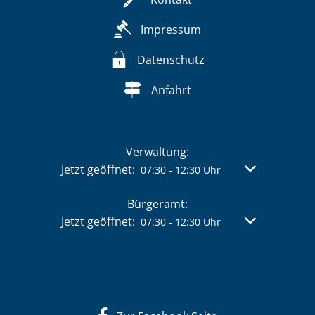
Impressum
Datenschutz
Anfahrt
Verwaltung:
Klicken, um weitere Öffnungs- oder Schließzeit
Jetzt geöffnet:
Von 07:30 bis 
07:30
-
12:30
Uhr
Bürgeramt:
Klicken, um weitere Öffnungs- oder Schließzeit
Jetzt geöffnet:
Von 07:30 bis 
07:30
-
12:30
Uhr