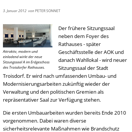
3. Januar 2012
von
PETER SONNET
Der frühere Sitzungssaal
neben dem Foyer des
Rathauses - später
Geschäftsstelle der AOK und
Attraktiv, modern und
einladend wirkt der neue
danach Wahllokal - wird neuer
Sitzungssaal A im Erdgeschoss
Sitzungssaal der Stadt
des Troisdorfer Rathauses.
Troisdorf. Er wird nach umfassenden Umbau- und
Modernisierungsarbeiten zukünftig wieder der
Verwaltung und den politischen Gremien als
repräsentativer Saal zur Verfügung stehen.
Die ersten Umbauarbeiten wurden bereits Ende 2010
vorgenommen. Dabei waren diverse
sicherheitsrelevante Maßnahmen wie Brandschutz