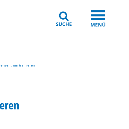
SUCHE
iheit
Leichte Sprache
MENÜ
lienzentrum trainieren
ieren