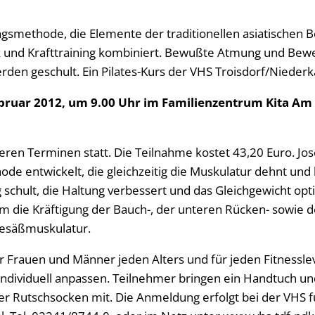
ningsmethode, die Elemente der traditionellen asiatischen
k und Krafttraining kombiniert. Bewußte Atmung und Bew
rden geschult. Ein Pilates-Kurs der VHS Troisdorf/Niederk
ebruar 2012, um 9.00 Uhr im Familienzentrum Kita A
eren Terminen statt. Die Teilnahme kostet 43,20 Euro. Jo
e entwickelt, die gleichzeitig die Muskulatur dehnt und k
hult, die Haltung verbessert und das Gleichgewicht opti
die Kräftigung der Bauch-, der unteren Rücken- sowie d
esäßmuskulatur.
für Frauen und Männer jeden Alters und für jeden Fitnesslev
individuell anpassen. Teilnehmer bringen ein Handtuch und
 Rutschsocken mit. Die Anmeldung erfolgt bei der VHS f