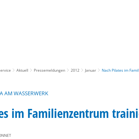
Gebärdensprache
Barrierefre
ervice
Aktuell
Pressemeldungen
2012
Januar
Nach Pilates im Fami
ITA AM WASSERWERK
es im Familienzentrum train
ONNET