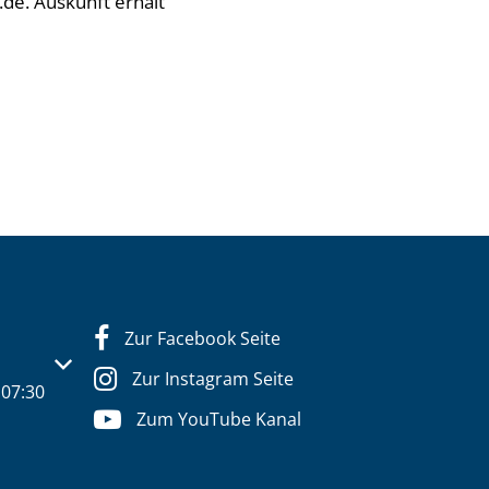
de. Auskunft erhält
Zur Facebook Seite
s- oder Schließzeiten auszublenden
Zur Instagram Seite
07:30
Zum YouTube Kanal