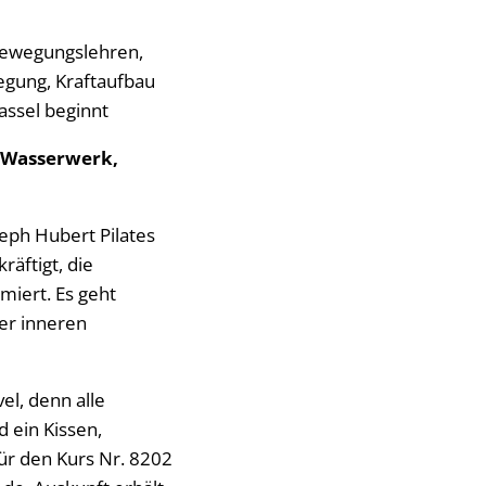
 Bewegungslehren,
egung, Kraftaufbau
assel beginnt
m Wasserwerk,
seph Hubert Pilates
räftigt, die
miert. Es geht
er inneren
el, denn alle
 ein Kissen,
ür den Kurs Nr. 8202