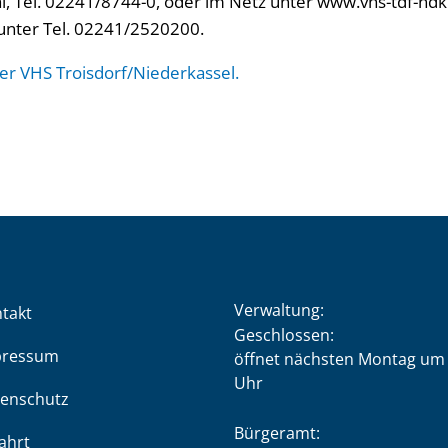
l, Tel. 02241/8744-0, oder im Netz unter www.vhs-tdf-ndk.
 unter Tel. 02241/2520200.
er VHS Troisdorf/Niederkassel.
Verwaltung:
takt
Klicken, um weitere Öffnung
Geschlossen:
pressum
öffnet nächsten Montag um 
Uhr
enschutz
Bürgeramt:
ahrt