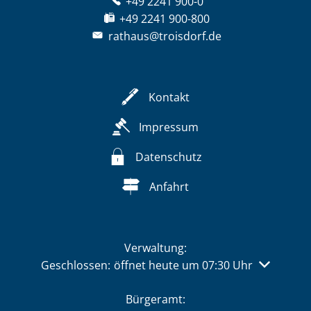
+49 2241 900-0
+49 2241 900-800
rathaus@troisdorf.de
Kontakt
Impressum
Datenschutz
Anfahrt
Verwaltung:
Klicken, um weitere Öffnungs- oder Schließzeiten 
Geschlossen:
öffnet heute um 07:30 Uhr
Bürgeramt: