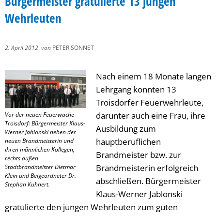
Bürgermeister gratulierte 13 jungen
Wehrleuten
2. April 2012
von
PETER SONNET
Nach einem 18 Monate langen
Lehrgang konnten 13
Troisdorfer Feuerwehrleute,
darunter auch eine Frau, ihre
Vor der neuen Feuerwache
Troisdorf: Bürgermeister Klaus-
Ausbildung zum
Werner Jablonski neben der
hauptberuflichen
neuen Brandmeisterin und
ihren männlichen Kollegen,
Brandmeister bzw. zur
rechts außen
Brandmeisterin erfolgreich
Stadtbrandmeister Dietmar
Klein und Beigeordneter Dr.
abschließen. Bürgermeister
Stephan Kuhnert.
Klaus-Werner Jablonski
gratulierte den jungen Wehrleuten zum guten