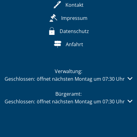
Kontakt
Impressum
Datenschutz
Anfahrt
Verwaltung:
Klicken, um weitere Öffnungs- oder Schließzeiten auszub
Geschlossen:
öffnet nächsten Montag um 07:30 Uhr
Bürgeramt:
Klicken, um weitere Öffnungs- oder Schließzeiten auszub
Geschlossen:
öffnet nächsten Montag um 07:30 Uhr