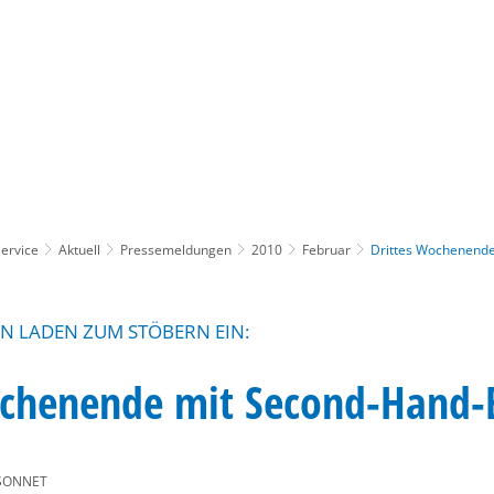
Gebärdensprache
Barrierefre
ervice
Aktuell
Pressemeldungen
2010
Februar
Drittes Wochenend
N LADEN ZUM STÖBERN EIN:
ochenende mit Second-Hand-
SONNET