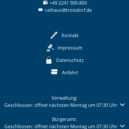
+49 2241 900-800
rathaus@troisdorf.de
Kontakt
Impressum
Datenschutz
Anfahrt
Verwaltung:
Klicken, um weitere Öffnungs- oder Schließzeiten auszub
Geschlossen:
öffnet nächsten Montag um 07:30 Uhr
Bürgeramt:
Klicken, um weitere Öffnungs- oder Schließzeiten auszub
Geschlossen:
öffnet nächsten Montag um 07:30 Uhr