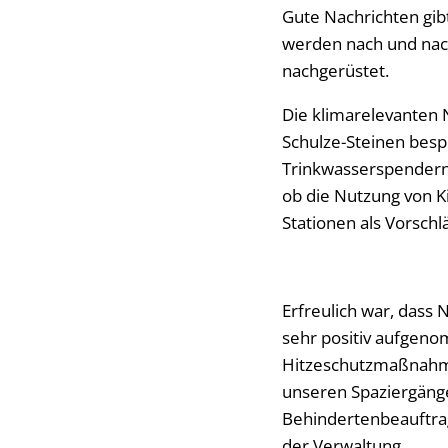
Gute Nachrichten gib
werden nach und nach
nachgerüstet.
Die klimarelevanten
Schulze-Steinen besp
Trinkwasserspendern 
ob die Nutzung von K
Stationen als Vorschl
Erfreulich war, dass
sehr positiv aufgeno
Hitzeschutzmaßnahm
unseren Spaziergänge
Behindertenbeauftrag
der Verwaltung.