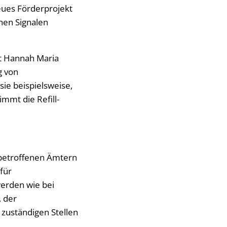
eues Förderprojekt
hen Signalen
t Hannah Maria
g von
ie beispielsweise,
mmt die Refill-
n betroffenen Ämtern
für
erden wie bei
, der
zuständigen Stellen