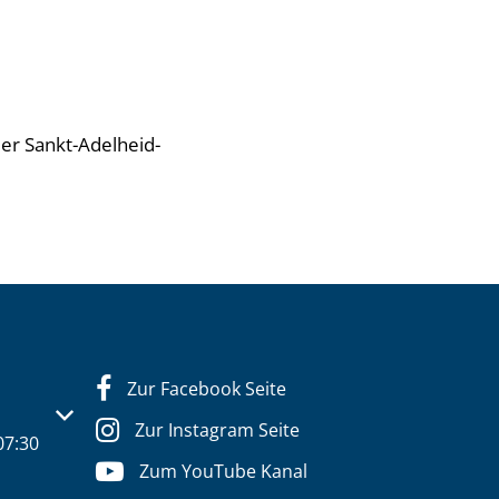
der Sankt-Adelheid-
Zur Facebook Seite
s- oder Schließzeiten auszublenden
Zur Instagram Seite
07:30
Zum YouTube Kanal