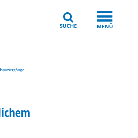
SUCHE
iheit
Leichte Sprache
MENÜ
eilspaziergänge
tlichem