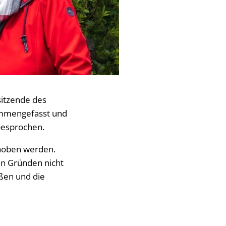
sitzende des
sammengefasst und
besprochen.
ehoben werden.
en Gründen nicht
ßen und die